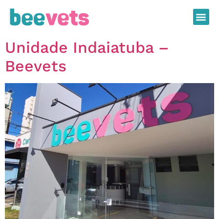
Unidade Indaiatuba –
Beevets