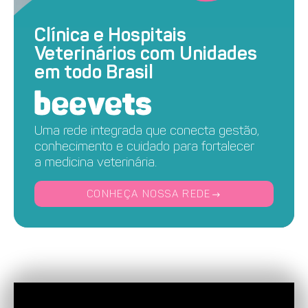
Clínica e Hospitais
Veterinários com Unidades
em todo Brasil
Uma rede integrada que conecta gestão,
conhecimento e cuidado para fortalecer
a medicina veterinária.
CONHEÇA NOSSA REDE