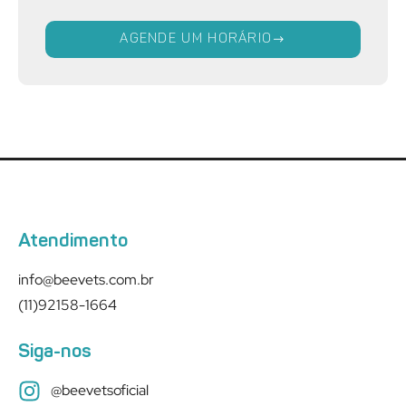
AGENDE UM HORÁRIO
Atendimento
info@beevets.com.br
(11)92158-1664
Siga-nos
@beevetsoficial