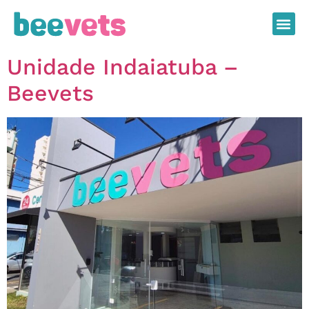
Unidade Indaiatuba –
Beevets