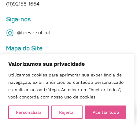
(11)92158-1664
Siga-nos
@beevetsoficial
Mapa do Site
Quem Somos
Valorizamos sua privacidade
Utilizamos cookies para aprimorar sua experiência de
navegação, exibir anúncios ou conteúdo personalizado
e analisar nosso tráfego. Ao clicar em “Aceitar todos”,
Política de Privacidade
você concorda com nosso uso de cookies.
© 2025 BeeVets. Todos os Direitos Reservados.
WhatsApp
Personalizar
Rejeitar
Aceitar tudo
Desenvolvido por
c3digital Marketing Digital